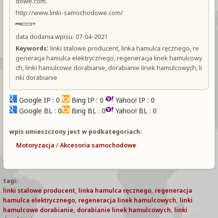
dowe.com.
http://www.linki-samochodowe.com/
data dodania wpisu: 07-04-2021
Keywords:
linki stalowe producent, linka hamulca ręcznego, re
generacja hamulca elektrycznego, regeneracja linek hamulcowy
ch, linki hamulcowe dorabianie, dorabianie linek hamulcowych, li
nki dorabianie
Google IP : 0
Bing IP : 0
Yahoo! IP : 0
Google BL : 0
Bing BL : 0
Yahoo! BL : 0
wpis umieszczony jest w podkategoriach:
Motoryzacja
/
Akcesoria samochodowe
tagi:
linki stalowe producent
,
linka hamulca ręcznego
,
regeneracja
hamulca elektrycznego
,
regeneracja linek hamulcowych
,
linki
hamulcowe dorabianie
,
dorabianie linek hamulcowych
,
linki