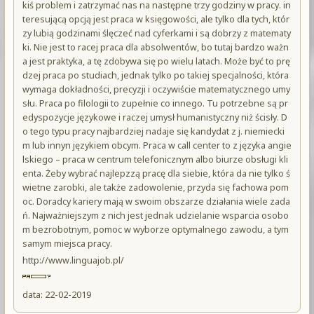
kiś problem i zatrzymać nas na następne trzy godziny w pracy. in
teresującą opcją jest praca w księgowości, ale tylko dla tych, któr
zy lubią godzinami ślęczeć nad cyferkami i są dobrzy z matematy
ki. Nie jest to racej praca dla absolwentów, bo tutaj bardzo ważn
a jest praktyka, a tę zdobywa się po wielu latach. Może być to prę
dzej praca po studiach, jednak tylko po takiej specjalności, która
wymaga dokładności, precyzji i oczywiście matematycznego umy
słu. Praca po filologii to zupełnie co innego. Tu potrzebne są pr
edyspozycje językowe i raczej umysł humanistyczny niż ścisły. D
o tego typu pracy najbardziej nadaje się kandydat z j. niemiecki
m lub innyn językiem obcym. Praca w call center to z języka angie
lskiego – praca w centrum telefonicznym albo biurze obsługi kli
enta. Żeby wybrać najlepzzą pracę dla siebie, która da nie tylko ś
wietne zarobki, ale także zadowolenie, przyda się fachowa pom
oc. Doradcy kariery mają w swoim obszarze działania wiele zada
ń. Najważniejszym z nich jest jednak udzielanie wsparcia osobo
m bezrobotnym, pomoc w wyborze optymalnego zawodu, a tym
samym miejsca pracy.
http://www.linguajob.pl/
data: 22-02-2019