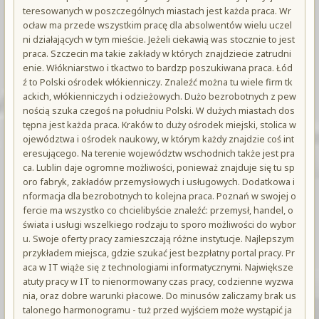
teresowanych w poszczególnych miastach jest każda praca. Wr
ocław ma przede wszystkim pracę dla absolwentów wielu uczel
ni działających w tym mieście. Jeżeli ciekawią was stocznie to jest
praca. Szczecin ma takie zakłady w których znajdziecie zatrudni
enie. Włókniarstwo i tkactwo to bardzp poszukiwana praca. Łód
ź to Polski ośrodek włókienniczy. Znaleźć można tu wiele firm tk
ackich, włókienniczych i odzieżowych. Dużo bezrobotnych z pew
nością szuka czegoś na południu Polski. W dużych miastach dos
tępna jest każda praca. Kraków to duży ośrodek miejski, stolica w
ojewództwa i ośrodek naukowy, w którym każdy znajdzie coś int
eresującego. Na terenie województw wschodnich także jest pra
ca. Lublin daje ogromne możliwości, ponieważ znajduje się tu sp
oro fabryk, zakładów przemysłowych i usługowych. Dodatkowa i
nformacja dla bezrobotnych to kolejna praca. Poznań w swojej o
fercie ma wszystko co chcielibyście znaleźć: przemysł, handel, o
świata i usługi wszelkiego rodzaju to sporo możliwości do wybor
u. Swoje oferty pracy zamieszczają różne instytucje. Najlepszym
przykładem miejsca, gdzie szukać jest bezpłatny portal pracy. Pr
aca w IT wiąże się z technologiami informatycznymi. Największe
atuty pracy w IT to nienormowany czas pracy, codzienne wyzwa
nia, oraz dobre warunki płacowe. Do minusów zaliczamy brak us
talonego harmonogramu - tuż przed wyjściem może wystąpić ja