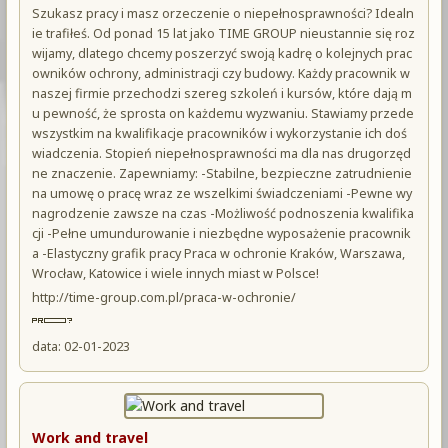
Szukasz pracy i masz orzeczenie o niepełnosprawności? Idealn
ie trafiłeś. Od ponad 15 lat jako TIME GROUP nieustannie się roz
wijamy, dlatego chcemy poszerzyć swoją kadrę o kolejnych prac
owników ochrony, administracji czy budowy. Każdy pracownik w
naszej firmie przechodzi szereg szkoleń i kursów, które dają m
u pewność, że sprosta on każdemu wyzwaniu. Stawiamy przede
wszystkim na kwalifikacje pracowników i wykorzystanie ich doś
wiadczenia. Stopień niepełnosprawności ma dla nas drugorzęd
ne znaczenie. Zapewniamy: -Stabilne, bezpieczne zatrudnienie
na umowę o pracę wraz ze wszelkimi świadczeniami -Pewne wy
nagrodzenie zawsze na czas -Możliwość podnoszenia kwalifika
cji -Pełne umundurowanie i niezbędne wyposażenie pracownik
a -Elastyczny grafik pracy Praca w ochronie Kraków, Warszawa,
Wrocław, Katowice i wiele innych miast w Polsce!
http://time-group.com.pl/praca-w-ochronie/
data: 02-01-2023
Work and travel